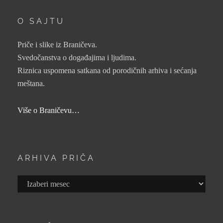
O SAJTU
Priče i slike iz Braničeva.
Svedočanstva o događajima i ljudima.
Riznica uspomena satkana od porodičnih arhiva i sećanja
meštana.
Više o Braničevu…
ARHIVA PRIČA
Arhiva
priča