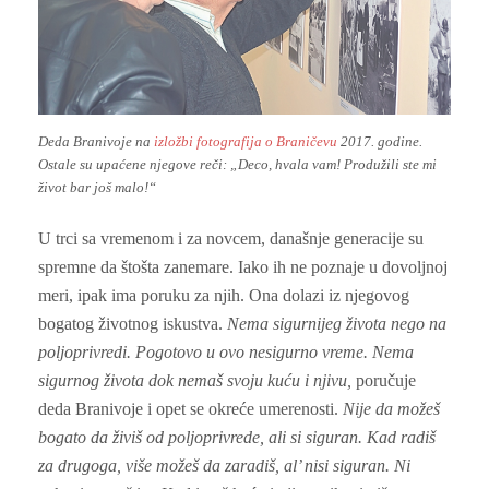
Deda Branivoje na
izložbi fotografija o Braničevu
2017. godine.
Ostale su upaćene njegove reči: „Deco, hvala vam! Produžili ste mi
život bar još malo!“
U trci sa vremenom i za novcem, današnje generacije su
spremne da štošta zanemare. Iako ih ne poznaje u dovoljnoj
meri, ipak ima poruku za njih. Ona dolazi iz njegovog
bogatog životnog iskustva.
Nema sigurnijeg života nego na
poljoprivredi. Pogotovo u ovo nesigurno vreme. Nema
sigurnog života dok nemaš svoju kuću i njivu,
poručuje
deda Branivoje i opet se okreće umerenosti.
Nije da možeš
bogato da živiš od poljoprivrede, ali si siguran. Kad radiš
za drugoga, više možeš da zaradiš, al’ nisi siguran. Ni