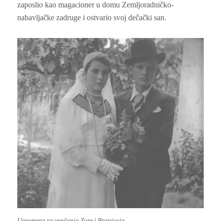
zaposlio kao magacioner u domu Zemljoradničko-
nabavljačke zadruge i ostvario svoj dečački san.
Uspomena sa venčanja Zore i Branivoja