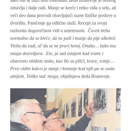
Iako mu se bliži stoti rođendan, deda Branivoje je dobrog
zdravlja i dalje radi. Manje se kreće i retko viđa u selu, ali
veći deo dana provodi obavljajući razne fizičke poslove u
dvorištu. Pamćenje ga odlično služi. Recept za svoju
razboritu dugovečnost vidi u umerenosti.
Čovek treba
normalno da se kre
će, da ne puši i manje da pije alkohol.
Treba da radi, al’ da se ne pravi heroj. Onako… kako mu
snaga dozvoljava. Eto, ja sad ustajem kad svane i
obavezno obiđem stoku, kao što su pilići, krave, svinje…
Prvo vidim kakvo je stanje i kretanje kod njih pa se onda
umijem. Toliko sad mogu,
objašnjava deda Branivoje.