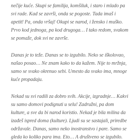
nečije kuće. Skupi se familija, komšiluk, i staro i mlado pa
svi rade. Kad se završi, onda se pogoste. Tada imaš i
apetit! Pa, onda vršaj! Okupi se narod, i žensko i muško.
Prvo kod jednoga, pa kod drugoga… I tako redom, svakom
se pomaže, dok svi ne završe.
Danas je to teže. Danas se to izgubilo. Neko se iškolovao,
našao posao… Ne znam kako to da kažem. Nije to mržnja,
samo se svako okrenuo sebi. Umesto da svako ima, mnoge
kuće propadaju.
Nekad su svi radili za dobro svih. Akcije, izgradnje… Kakvi
su samo domovi podignuti u selu! Zadružni, pa dom
kulture, a sve da bi narod koristio. Nekad je bila milina da
izađeš ispred doma (kulture). Ljudi su se sastajali, priredbe
održavale. Danas, samo neko inostranstvo i pare. Samo se
gleda ko koliko para ima. Eto… A društveno se izgubilo.