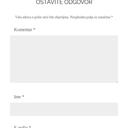
OSTAVITE ODGOVOR
Vaša adresa e-pošte neće biti objavljena.
Neophodna polja su označena
*
Komentar
*
Ime
*
E-pošta
*