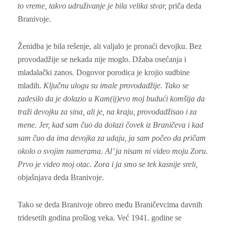
to vreme, takvo udruživanje je bila velika stvar,
priča deda
Branivoje.
Ženidba je bila rešenje, ali valjalo je pronaći devojku. Bez
provodadžije se nekada nije moglo. Džaba osećanja i
mladalački zanos. Dogovor porodica je krojio sudbine
mladih.
Ključnu ulogu su imale provodadžije. Tako se
zadesilo da je dolazio u Kam(ij)evo moj budući komšija da
traži devojku za sina, ali je, na kraju, provodadžisao i za
mene. Jer, kad sam čuo da dolazi čovek iz Braničeva i kad
sam čuo da ima devojka za udaju, ja sam počeo da pričam
okolo o svojim namerama. Al’ ja nisam ni video moju Zoru.
Prvo je video moj otac. Zora i ja smo se tek kasnije sreli,
objašnjava deda Branivoje.
Tako se deda Branivoje obreo među Braničevcima davnih
tridesetih godina prošlog veka. Već 1941. godine se