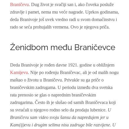
Braničevu
. Dug život je svačiji san i, ako čoveka posluže
zdravlje i pamet, nema mu veće nagrade. Uprkos godinama,
deda Branivoje još uvek vredno radi u svom domaćinstvu i
rado se seća prohujalih vremena. Ovo je njegova priča.
Ženidbom među Braničevce
Deda Branivoje je rođen davne 1921. godine u obližnjem
Kamijevu
. Nije po rođenju Braničevac, ali je od malih nogu
maštao o životu u Braničevu. Privukle su ga priče o
braničevskim zadrugama. U periodu između dva svetska
rata prenosio se glas o naprednim braničevskim
zadrugarima. Često ih je slušao od samih Braničevaca koji
su svraćali u njegovo rodno selo da prodaju lubenice.
U
Braničevu sam video svoju šansu da napredujem jer u
Kam(ij)evu i drugim selima nisu zadruge bile razvijene. U