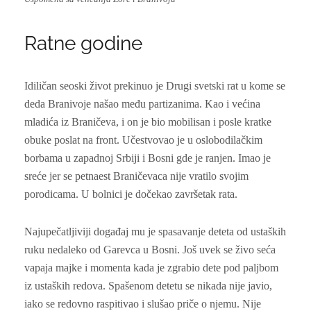
Ratne godine
Idiličan seoski život prekinuo je Drugi svetski rat u kome se
deda Branivoje našao među partizanima. Kao i većina
mladića iz Braničeva, i on je bio mobilisan i posle kratke
obuke poslat na front. Učestvovao je u oslobodilačkim
borbama u zapadnoj Srbiji i Bosni gde je ranjen. Imao je
sreće jer se petnaest Braničevaca nije vratilo svojim
porodicama. U bolnici je dočekao završetak rata.
Najupečatljiviji događaj mu je spasavanje deteta od ustaških
ruku nedaleko od Garevca u Bosni. Još uvek se živo seća
vapaja majke i momenta kada je zgrabio dete pod paljbom
iz ustaških redova. Spašenom detetu se nikada nije javio,
iako se redovno raspitivao i slušao priče o njemu. Nije