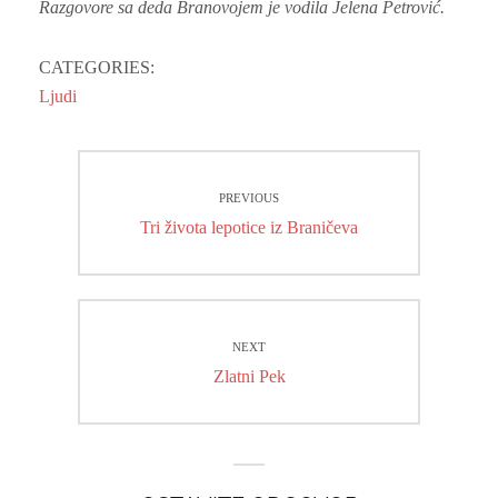
Razgovore sa deda Branovojem je vodila Jelena Petrović.
CATEGORIES:
Ljudi
Kretanje
PREVIOUS
članka
Previous
Tri života lepotice iz Braničeva
post:
NEXT
Next
Zlatni Pek
post: