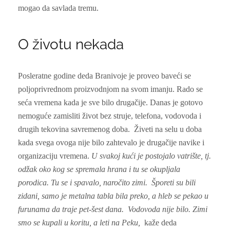
mogao da savlada tremu.
O životu nekada
Posleratne godine deda Branivoje je proveo baveći se
poljoprivrednom proizvodnjom na svom imanju. Rado se
seća vremena kada je sve bilo drugačije. Danas je gotovo
nemoguće zamisliti život bez struje, telefona, vodovoda i
drugih tekovina savremenog doba. Živeti na selu u doba
kada svega ovoga nije bilo zahtevalo je drugačije navike i
organizaciju vremena.
U svakoj kući je postojalo vatrište, tj.
odžak oko kog se spremala hrana i tu se okupljala
porodica. Tu se i spavalo, naročito zimi. Šporeti su bili
zidani, samo je metalna tabla bila preko, a hleb se pekao u
furunama da traje pet-šest dana. Vodovoda nije bilo. Zimi
smo se kupali u koritu, a leti na Peku,
kaže deda