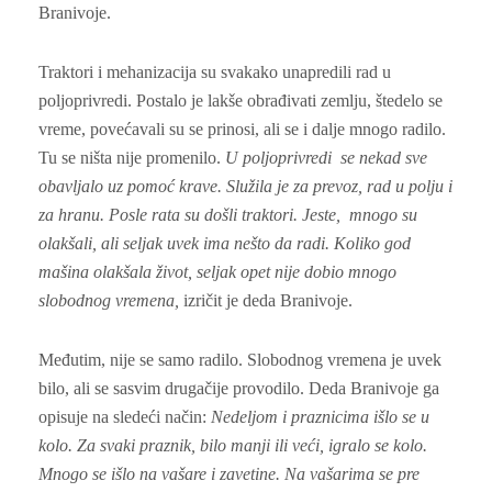
Branivoje.
Traktori i mehanizacija su svakako unapredili rad u
poljoprivredi. Postalo je lakše obrađivati zemlju, štedelo se
vreme, povećavali su se prinosi, ali se i dalje mnogo radilo.
Tu se ništa nije promenilo.
U poljoprivredi se nekad sve
obavljalo uz pomoć krave. Služila je za prevoz, rad u polju i
za hranu. Posle rata su došli traktori. Jeste, mnogo su
olakšali, ali seljak uvek ima nešto da radi. Koliko god
mašina olakšala život, seljak opet nije dobio mnogo
slobodnog vremena,
izričit je deda Branivoje.
Međutim, nije se samo radilo. Slobodnog vremena je uvek
bilo, ali se sasvim drugačije provodilo. Deda Branivoje ga
opisuje na sledeći način:
Nedeljom i praznicima išlo se u
kolo. Za svaki praznik, bilo manji ili veći, igralo se kolo.
Mnogo se išlo na vašare i zavetine. Na vašarima se pre