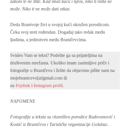
zakoni te ne štite. Kad imaš kuću i njivu, niko ti ništa ne
može. Niko ti ne može dati otkaz.
Deda Branivoje živi u svojoj kući okružen porodicom.
Čeka svoj stoti rođendan. Događaj tako redak među
ljudima, a jedinstven među Braničevcima.
Svideo Vam se tekst? Podelite ga sa prijateljima na
društvenim mrežama. Ukoliko imate zanimljive priče i
fotografije o Braničevu i želite da objavimo pišite nam na
mojebranicevo[at]gmail.com ili
na
Fejsbuk
i
Instagram profil
.
NAPOMENE
Fotografije u tekstu su vlasništvo porodice Radovanović i
Kostić iz Braničeva i Turističke organizacije Golubac
.