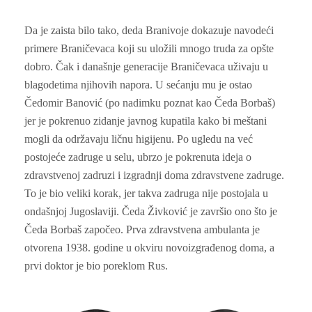
Da je zaista bilo tako, deda Branivoje dokazuje navodeći
primere Braničevaca koji su uložili mnogo truda za opšte
dobro. Čak i današnje generacije Braničevaca uživaju u
blagodetima njihovih napora. U sećanju mu je ostao
Čedomir Banović (po nadimku poznat kao Čeda Borbaš)
jer je pokrenuo zidanje javnog kupatila kako bi meštani
mogli da održavaju ličnu higijenu. Po ugledu na već
postojeće zadruge u selu, ubrzo je pokrenuta ideja o
zdravstvenoj zadruzi i izgradnji doma zdravstvene zadruge.
To je bio veliki korak, jer takva zadruga nije postojala u
ondašnjoj Jugoslaviji. Čeda Živković je završio ono što je
Čeda Borbaš započeo. Prva zdravstvena ambulanta je
otvorena 1938. godine u okviru novoizgrađenog doma, a
prvi doktor je bio poreklom Rus.