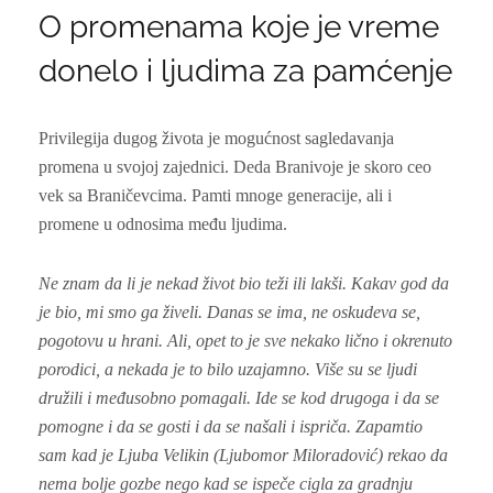
O promenama koje je vreme
donelo i ljudima za pamćenje
Privilegija dugog života je mogućnost sagledavanja
promena u svojoj zajednici. Deda Branivoje je skoro ceo
vek sa Braničevcima. Pamti mnoge generacije, ali i
promene u odnosima među ljudima.
Ne znam da li je nekad život bio teži ili lakši. Kakav god da
je bio, mi smo ga živeli. Danas se ima, ne oskudeva se,
pogotovu u hrani. Ali, opet to je sve nekako lično i okrenuto
porodici, a nekada je to bilo uzajamno. Više su se ljudi
družili i međusobno pomagali. Ide se kod drugoga i da se
pomogne i da se gosti i da se našali i ispriča. Zapamtio
sam kad je Ljuba Velikin (Ljubomor Miloradović) rekao da
nema bolje gozbe nego kad se ispeče cigla za gradnju