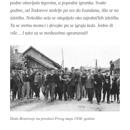
podne obavljala trgovina, a popodne igranka. Svake
godine, od Todorove nedelje pa sve do Ivandana, išlo se na
izletišta. Nekoliko sela se okupljalo oko zajedničkih izletišta.
Tu se sretnu momci i devojke pa se igraju kola. Jedno ili
više… I tako su se međusobno upoznavali!
Deda Branivoje na proslavi Prvog maja 1958. godine