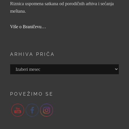
Riznica uspomena satkana od porodičnih arhiva i sećanja
meštana.
Više o Braničevu…
ARHIVA PRIČA
Arhiva
priča
POVEŽIMO SE